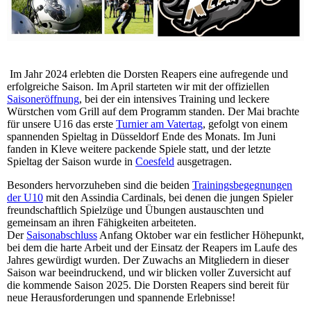
Im Jahr 2024 erlebten die Dorsten Reapers eine aufregende und
erfolgreiche Saison. Im April starteten wir mit der offiziellen
Saisoneröffnung
, bei der ein intensives Training und leckere
Würstchen vom Grill auf dem Programm standen. Der Mai brachte
für unsere U16 das erste
Turnier am Vatertag
, gefolgt von einem
spannenden Spieltag in Düsseldorf Ende des Monats. Im Juni
fanden in Kleve weitere packende Spiele statt, und der letzte
Spieltag der Saison wurde in
Coesfeld
ausgetragen.
Besonders hervorzuheben sind die beiden
Trainingsbegegnungen
der U10
mit den Assindia Cardinals, bei denen die jungen Spieler
freundschaftlich Spielzüge und Übungen austauschten und
gemeinsam an ihren Fähigkeiten arbeiteten.
Der
Saisonabschluss
Anfang Oktober war ein festlicher Höhepunkt,
bei dem die harte Arbeit und der Einsatz der Reapers im Laufe des
Jahres gewürdigt wurden. Der Zuwachs an Mitgliedern in dieser
Saison war beeindruckend, und wir blicken voller Zuversicht auf
die kommende Saison 2025. Die Dorsten Reapers sind bereit für
neue Herausforderungen und spannende Erlebnisse!